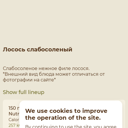
Лосось слабосоленый
Слабосоленое нежное филе лосося.
*Внешний вид блюда может отличаться от
Show full lineup
150 г
We use cookies to improve
Nutritional value per 100 grams
the operation of the site.
Calories
Proteins
257 kCal
7 г
By continuing to use the site, you agree