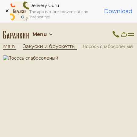
Delivery Guru
Download
The app is more convenient and
interesting!
Menu
Main
Закуски и брускетты
Лосось слабосоленый