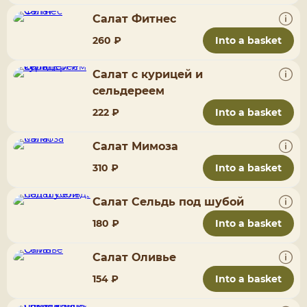
Салат Фитнес
260 ₽
Into a basket
Салат с курицей и
сельдереем
222 ₽
Into a basket
Салат Мимоза
310 ₽
Into a basket
Салат Сельдь под шубой
180 ₽
Into a basket
Салат Оливье
154 ₽
Into a basket