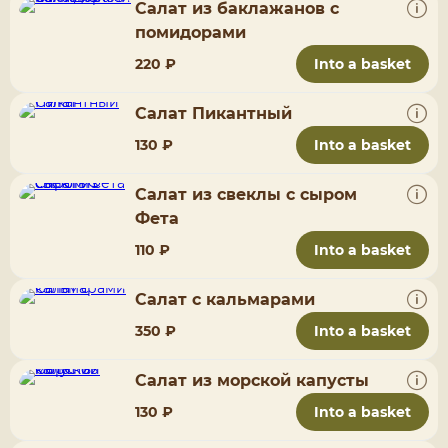
Салат из баклажанов с
помидорами
220 ₽
Into a basket
Салат Пикантный
130 ₽
Into a basket
Салат из свеклы с сыром
Фета
110 ₽
Into a basket
Салат с кальмарами
350 ₽
Into a basket
Салат из морской капусты
130 ₽
Into a basket