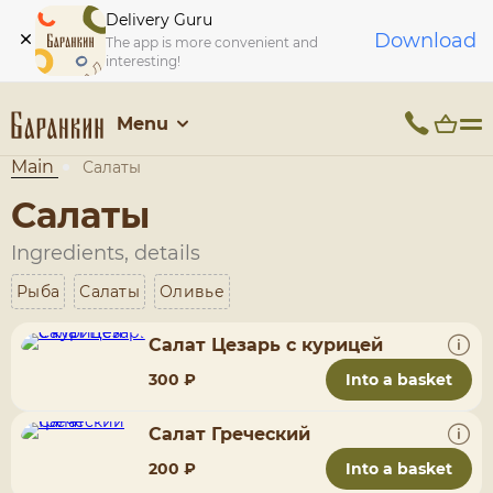
Delivery Guru
Download
The app is more convenient and
interesting!
Menu
Main
Салаты
Салаты
Ingredients, details
Рыба
Салаты
Оливье
Салат Цезарь с курицей
300 ₽
Into a basket
Салат Греческий
200 ₽
Into a basket