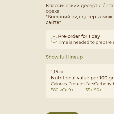
Классический десерт с бога
ореха.
*Внешний вид десерта може
Pre-order for 1 day
Time is needed to prepare 
Show full lineup
1,15 кг
Nutritional value per 100 
Calories
Proteins
Fats
Carbohyd
580 kCal
9 г
35 г
56 г