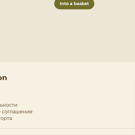
Into a basket
on
ьности
 соглашение
торта