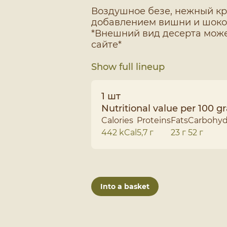
Воздушное безе, нежный кр
добавлением вишни и шокол
*Внешний вид десерта може
Show full lineup
1 шт
Nutritional value per 100 
Calories
Proteins
Fats
Carbohyd
442 kCal
5,7 г
23 г
52 г
Into a basket