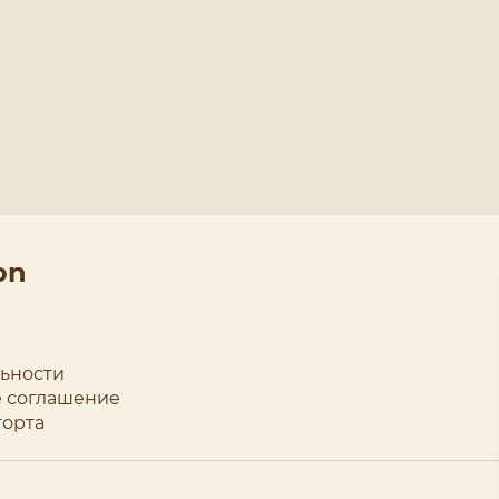
on
ьности
 соглашение
торта